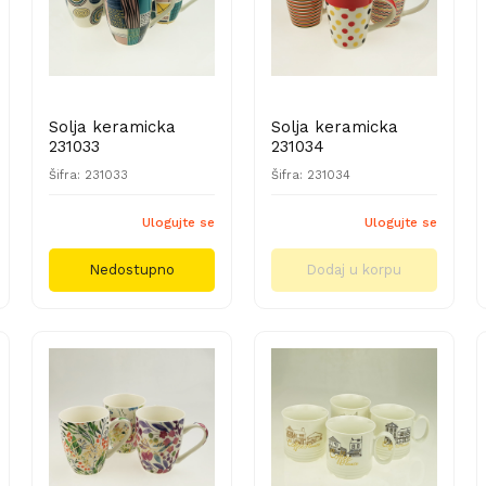
Solja keramicka
Solja keramicka
231033
231034
Šifra: 231033
Šifra: 231034
Ulogujte se
Ulogujte se
Nedostupno
Dodaj u korpu