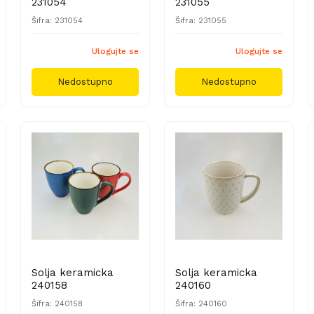
231054
231055
Šifra: 231054
Šifra: 231055
Ulogujte se
Ulogujte se
Nedostupno
Nedostupno
Solja keramicka
Solja keramicka
240158
240160
Šifra: 240158
Šifra: 240160