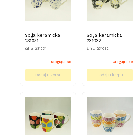
Solja keramicka
Solja keramicka
231031
231032
Šifra: 231031
Šifra: 231032
Ulogujte se
Ulogujte se
Dodaj u korpu
Dodaj u korpu