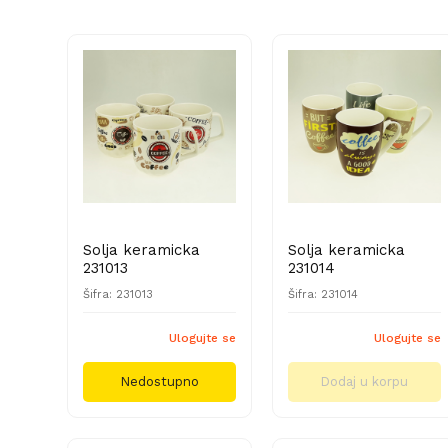
Solja keramicka
Solja keramicka
231013
231014
Šifra: 231013
Šifra: 231014
Ulogujte se
Ulogujte se
Nedostupno
Dodaj u korpu