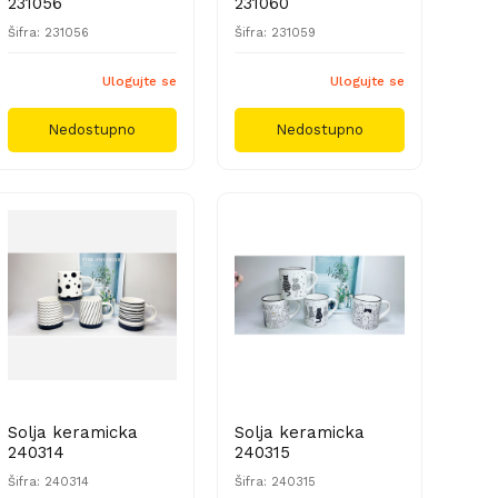
231056
231060
Šifra: 231056
Šifra: 231059
Ulogujte se
Ulogujte se
Nedostupno
Nedostupno
Solja keramicka
Solja keramicka
240314
240315
Šifra: 240314
Šifra: 240315