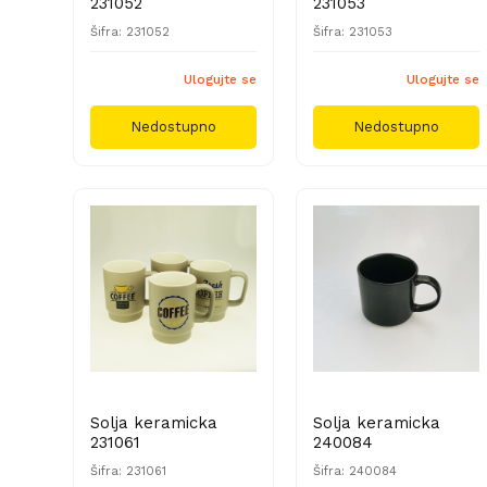
231052
231053
Šifra: 231052
Šifra: 231053
Ulogujte se
Ulogujte se
Nedostupno
Nedostupno
Solja keramicka
Solja keramicka
231061
240084
Šifra: 231061
Šifra: 240084