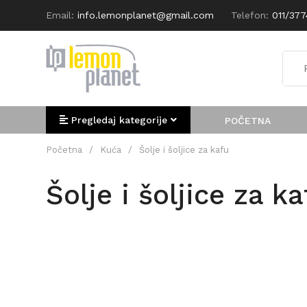
Email:
info.lemonplanet@gmail.com
Telefon:
011/37
Pregledaj kategorije
POČETNA
Početna
/
Kuća
/
Šolje i šoljice za kafu
Šolje i šoljice za ka