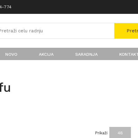
74-774
Pret
NOVO
AKCIJA
SARADNJA
KONTAK
fu
48
Prikaži