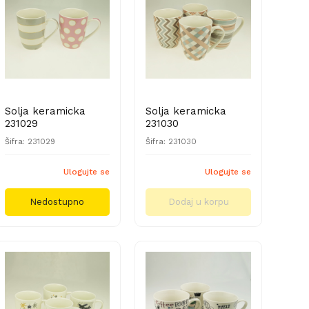
Solja keramicka
Solja keramicka
231029
231030
Šifra: 231029
Šifra: 231030
Ulogujte se
Ulogujte se
Nedostupno
Dodaj u korpu