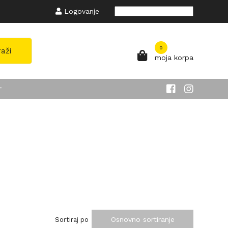
Logovanje
Powered by
Translate
0
raži
moja korpa
T
Osnovno sortiranje
Sortiraj po