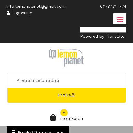
info.lemonplanet@gmail.com
011/3774-774
Logovanje
Powered by
Translate
Pretraži
0
moja korpa
Pregledaj kategorije