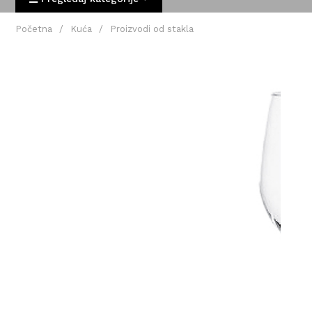
Početna
/
Kuća
/
Proizvodi od stakla