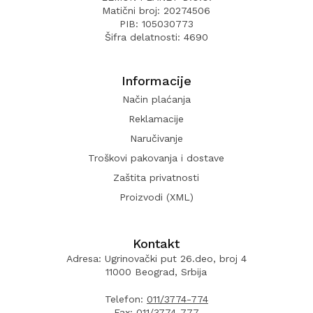
Matični broj: 20274506
PIB: 105030773
Šifra delatnosti: 4690
Informacije
Način plaćanja
Reklamacije
Naručivanje
Troškovi pakovanja i dostave
Zaštita privatnosti
Proizvodi (XML)
Kontakt
Adresa: Ugrinovački put 26.deo, broj 4
11000 Beograd, Srbija
Telefon:
011/3774-774
Fax:
011/3774-777