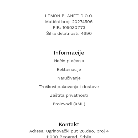
LEMON PLANET D.O.O.
Matični broj: 20274506
PIB: 105030773
Šifra delatnosti: 4690
Informacije
Način plaćanja
Reklamacije
Naručivanje
Troškovi pakovanja i dostave
Zaštita privatnosti
Proizvodi (XML)
Kontakt
Adresa: Ugrinovački put 26.deo, broj 4
11000 Beograd, Srbija