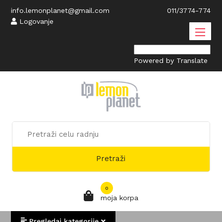
info.lemonplanet@gmail.com
011/3774-774
Logovanje
Powered by
Translate
Pretraži
0
moja korpa
Pregledaj kategorije