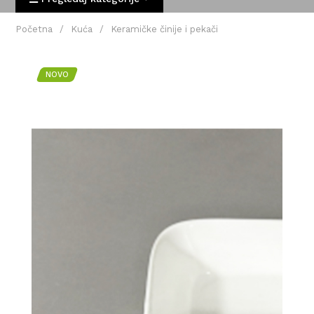
Početna
/
Kuća
/
Keramičke činije i pekači
NOVO