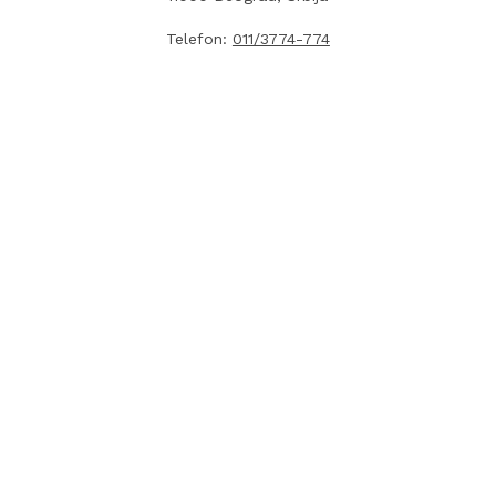
Telefon:
011/3774-774
Fax:
011/3774-777
Radno vreme: Pon-Pet: 08:00 - 16:00
E-mail:
info.lemonplanet@gmail.com
Sva prava zadržana ©
Lemon Planet
2026.