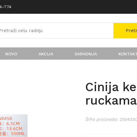
74-774
Pret
NOVO
AKCIJA
SARADNJA
KONTAK
Cinija k
ruckama
Šifra proizvoda: 250433