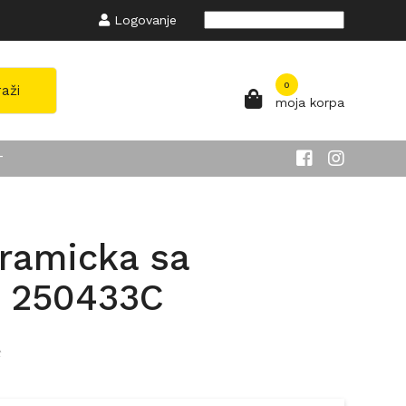
Logovanje
Powered by
Translate
0
raži
moja korpa
T
eramicka sa
 250433C
C