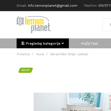
Email:
info.lemonplanet@gmail.com
Telefon:
011/37
Pregledaj kategorije
POČETNA
Početna
/
Kuća
/
Keramičke činije i pekači
NOVO