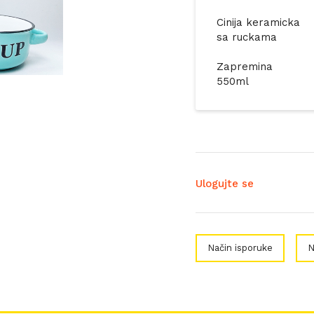
Cinija keramicka
sa ruckama
Zapremina
550ml
Ulogujte se
Način isporuke
N