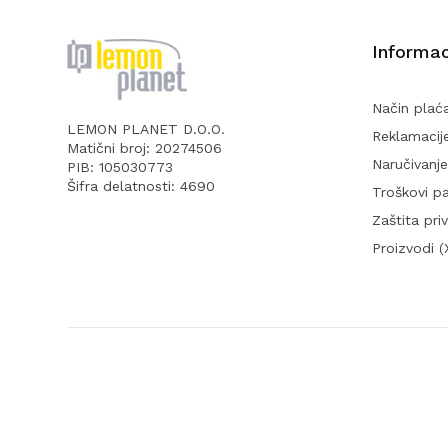
Informac
Način plać
LEMON PLANET D.O.O.
Reklamacij
Matični broj: 20274506
Naručivanje
PIB: 105030773
Šifra delatnosti: 4690
Troškovi p
Zaštita pri
Proizvodi 