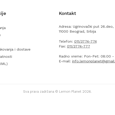
ije
Kontakt
Adresa: Ugrinovački put 26.deo, 
anja
11000 Beograd, Srbija
e
Telefon:
011/3774-774
Fax:
011/3774-777
akovanja i dostave
Radno vreme: Pon-Pet: 08:00 - 
vatnosti
E-mail:
info.lemonplanet@gmai
(XML)
Sva prava zadržana ©
Lemon Planet
2026.