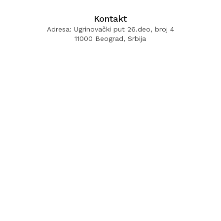
Kontakt
Adresa: Ugrinovački put 26.deo, broj 4
11000 Beograd, Srbija
Telefon:
011/3774-774
Fax:
011/3774-777
Radno vreme: Pon-Pet: 08:00 - 16:00
E-mail:
info.lemonplanet@gmail.com