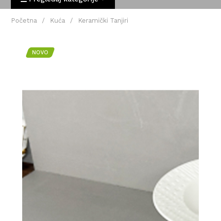
Početna
/
Kuća
/
Keramički Tanjiri
NOVO