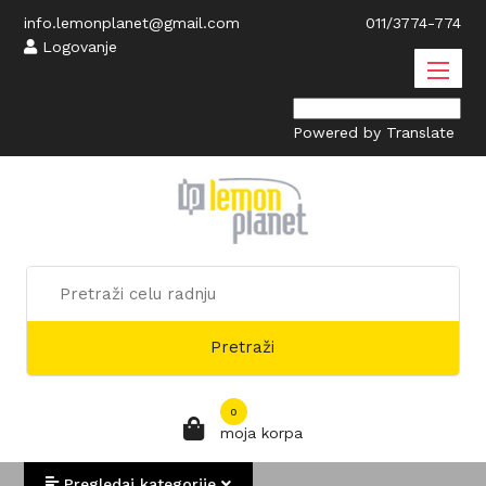
info.lemonplanet@gmail.com
011/3774-774
Logovanje
Powered by
Translate
Pretraži
0
moja korpa
Pregledaj kategorije