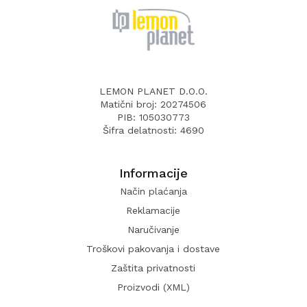
LEMON PLANET D.O.O.
Matični broj: 20274506
PIB: 105030773
Šifra delatnosti: 4690
Informacije
Način plaćanja
Reklamacije
Naručivanje
Troškovi pakovanja i dostave
Zaštita privatnosti
Proizvodi (XML)