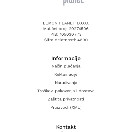
LEMON PLANET D.O.O.
Matični broj: 20274506
PIB: 105030773
Šifra delatnosti: 4690
Informacije
Način plaćanja
Reklamacije
Naručivanje
Troškovi pakovanja i dostave
Zaštita privatnosti
Proizvodi (XML)
Kontakt