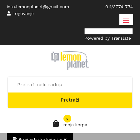
info.lemonplanet@gmail.com
011/3774-774
Logovanje
Powered by
Translate
Pretraži
0
moja korpa
Pregledaj kategorije