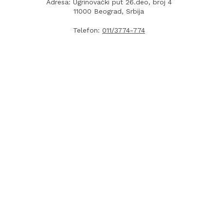
Adresa: Ugrinovački put 26.deo, broj 4
11000 Beograd, Srbija
Telefon:
011/3774-774
Fax:
011/3774-777
Radno vreme: Pon-Pet: 08:00 - 16:00
E-mail:
info.lemonplanet@gmail.com