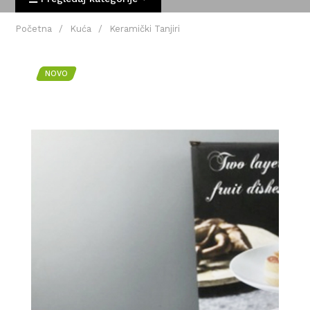
Početna
/
Kuća
/
Keramički Tanjiri
NOVO