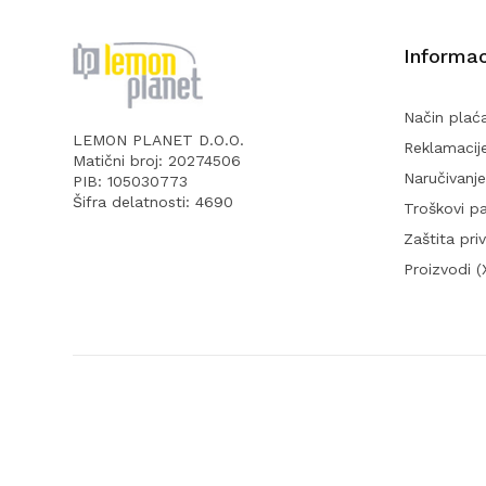
Informac
Način plać
LEMON PLANET D.O.O.
Reklamacij
Matični broj: 20274506
Naručivanje
PIB: 105030773
Šifra delatnosti: 4690
Troškovi p
Zaštita pri
Proizvodi 