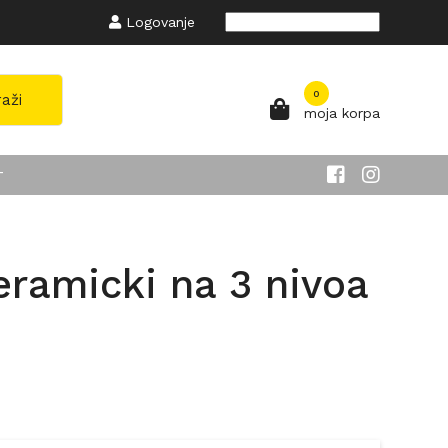
Logovanje
Powered by
Translate
0
raži
moja korpa
T
eramicki na 3 nivoa