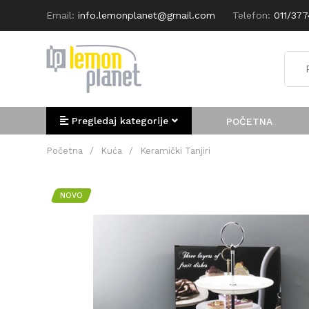
Email:
info.lemonplanet@gmail.com
Telefon:
011/37
Pregledaj kategorije
POČETNA
Početna
/
Kuća
/
Keramički Tanjiri
NOVO