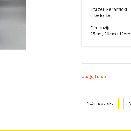
Etazer keramicki
u beloj boji
Dimenzije
25cm, 20cm i 12cm
Ulogujte se
Način isporuke
N