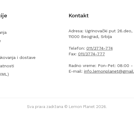
ije
Kontakt
Adresa: Ugrinovački put 26.deo, 
anja
11000 Beograd, Srbija
e
Telefon:
011/3774-774
Fax:
011/3774-777
akovanja i dostave
Radno vreme: Pon-Pet: 08:00 - 
vatnosti
E-mail:
info.lemonplanet@gmai
(XML)
Sva prava zadržana ©
Lemon Planet
2026.