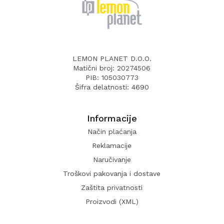
LEMON PLANET D.O.O.
Matični broj: 20274506
PIB: 105030773
Šifra delatnosti: 4690
Informacije
Način plaćanja
Reklamacije
Naručivanje
Troškovi pakovanja i dostave
Zaštita privatnosti
Proizvodi (XML)