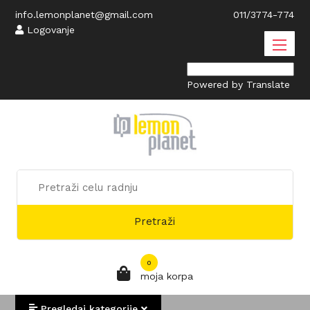
info.lemonplanet@gmail.com
011/3774-774
Logovanje
Powered by
Translate
Pretraži
0
moja korpa
Pregledaj kategorije