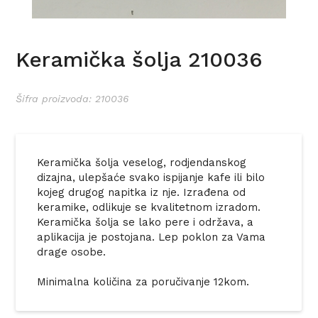
Keramička šolja 210036
Šifra proizvoda: 210036
Keramička šolja veselog, rodjendanskog
dizajna, ulepšaće svako ispijanje kafe ili bilo
kojeg drugog napitka iz nje. Izrađena od
keramike, odlikuje se kvalitetnom izradom.
Keramička šolja se lako pere i održava, a
aplikacija je postojana. Lep poklon za Vama
drage osobe.
Minimalna količina za poručivanje 12kom.