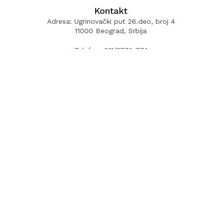
Kontakt
Adresa: Ugrinovački put 26.deo, broj 4
11000 Beograd, Srbija
Telefon:
011/3774-774
Fax:
011/3774-777
Radno vreme: Pon-Pet: 08:00 - 16:00
E-mail:
info.lemonplanet@gmail.com