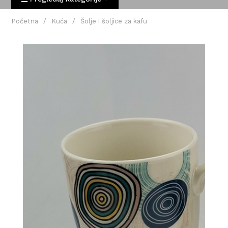
Početna
/
Kuća
/
Šolje i šoljice za kafu