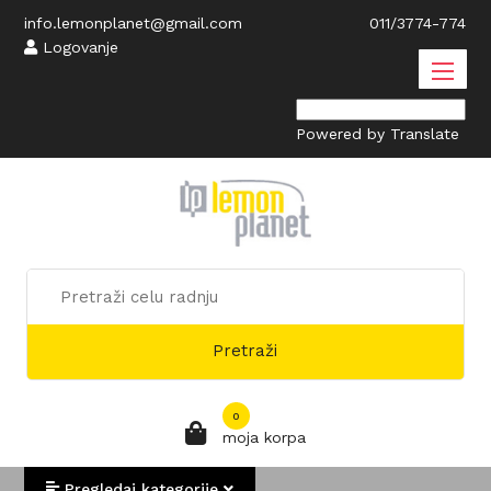
info.lemonplanet@gmail.com
011/3774-774
Logovanje
Powered by
Translate
Pretraži
0
moja korpa
Pregledaj kategorije