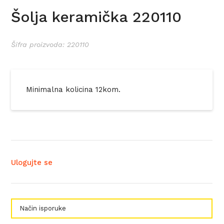
Šolja keramička 220110
Šifra proizvoda: 220110
Minimalna kolicina 12kom.
Ulogujte se
Način isporuke