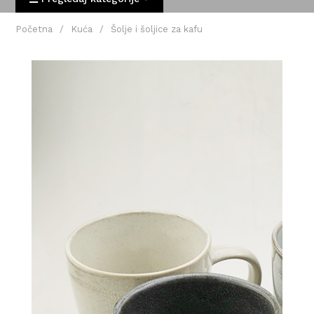
Početna
/
Kuća
/
Šolje i šoljice za kafu