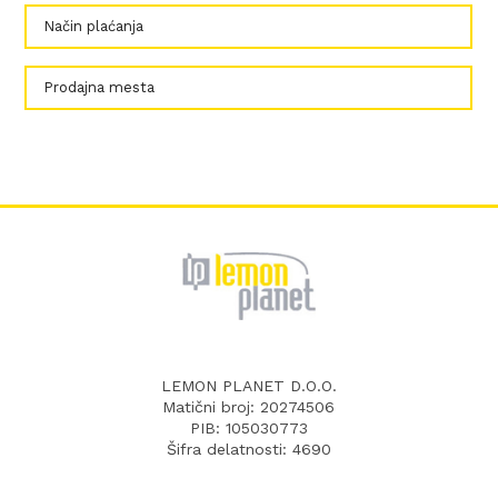
Način plaćanja
Prodajna mesta
LEMON PLANET D.O.O.
Matični broj: 20274506
PIB: 105030773
Šifra delatnosti: 4690