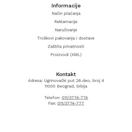
Informacije
Način plaćanja
Reklamacije
Naručivanje
Troškovi pakovanja i dostave
Zaštita privatnosti
Proizvodi (XML)
Kontakt
Adresa: Ugrinovački put 26.deo, broj 4
11000 Beograd, Srbija
Telefon:
011/3774-774
Fax:
011/3774-777
Radno vreme: Pon-Pet: 08:00 - 16:00
E-mail:
info.lemonplanet@gmail.com