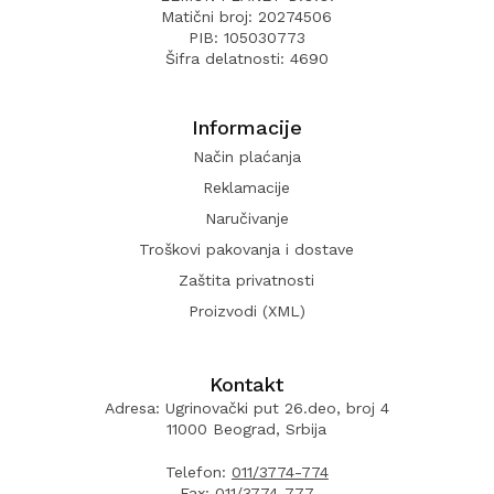
Matični broj: 20274506
PIB: 105030773
Šifra delatnosti: 4690
Informacije
Način plaćanja
Reklamacije
Naručivanje
Troškovi pakovanja i dostave
Zaštita privatnosti
Proizvodi (XML)
Kontakt
Adresa: Ugrinovački put 26.deo, broj 4
11000 Beograd, Srbija
Telefon:
011/3774-774
Fax:
011/3774-777