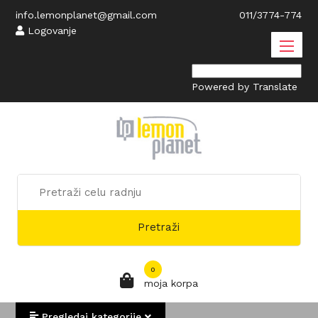
info.lemonplanet@gmail.com
011/3774-774
Logovanje
Powered by
Translate
Pretraži
0
moja korpa
Pregledaj kategorije