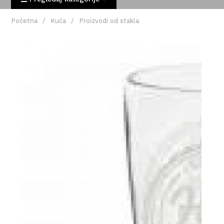
Početna
/
Kuća
/
Proizvodi od stakla