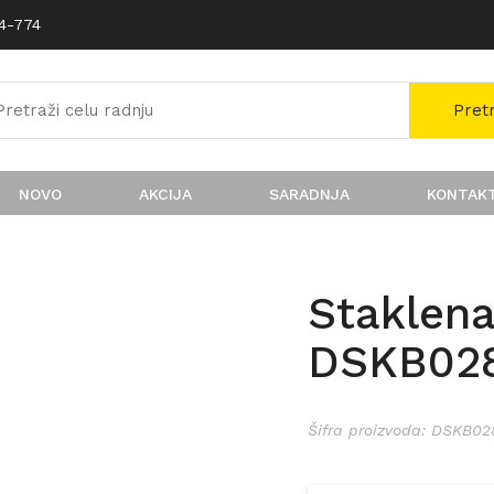
74-774
Pret
NOVO
AKCIJA
SARADNJA
KONTAK
Staklena
DSKB02
Šifra proizvoda: DSKB02