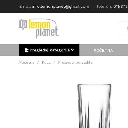
Email:
info.lemonplanet@gmail.com
Telefon:
011/37
Pregledaj kategorije
POČETNA
Početna
/
Kuća
/
Proizvodi od stakla