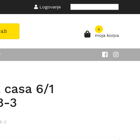
Logovanje
Powered by
Translate
0
raži
moja korpa
T
 casa 6/1
8-3
8-3