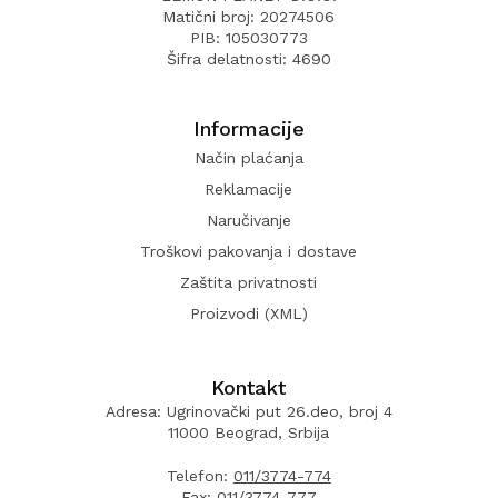
Matični broj: 20274506
PIB: 105030773
Šifra delatnosti: 4690
Informacije
Način plaćanja
Reklamacije
Naručivanje
Troškovi pakovanja i dostave
Zaštita privatnosti
Proizvodi (XML)
Kontakt
Adresa: Ugrinovački put 26.deo, broj 4
11000 Beograd, Srbija
Telefon:
011/3774-774
Fax:
011/3774-777