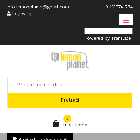
info.lemonplanet@gmail.com
011/3774-774
Logovanje
Powered by
Translate
Pretraži
0
moja korpa
Pregledaj kategorije