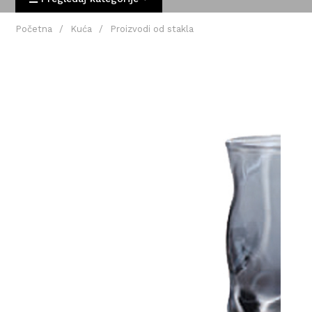
Početna
/
Kuća
/
Proizvodi od stakla