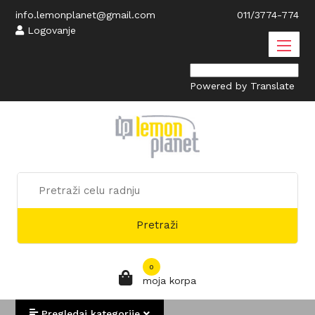
info.lemonplanet@gmail.com
011/3774-774
Logovanje
Powered by
Translate
Pretraži
0
moja korpa
Pregledaj kategorije