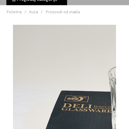
Početna
/
Kuća
/
Proizvodi od stakla