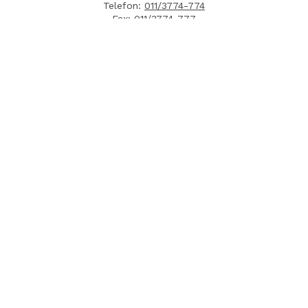
Telefon:
011/3774-774
Fax:
011/3774-777
Radno vreme: Pon-Pet: 08:00 - 16:00
E-mail:
info.lemonplanet@gmail.com
Sva prava zadržana ©
Lemon Planet
2026.