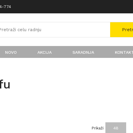
74-774
Pret
NOVO
AKCIJA
SARADNJA
KONTAK
fu
48
Prikaži