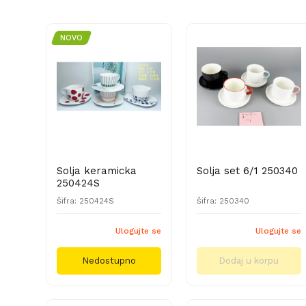
NOVO
Solja keramicka
Solja set 6/1 250340
250424S
Šifra: 250424S
Šifra: 250340
Ulogujte se
Ulogujte se
Nedostupno
Dodaj u korpu