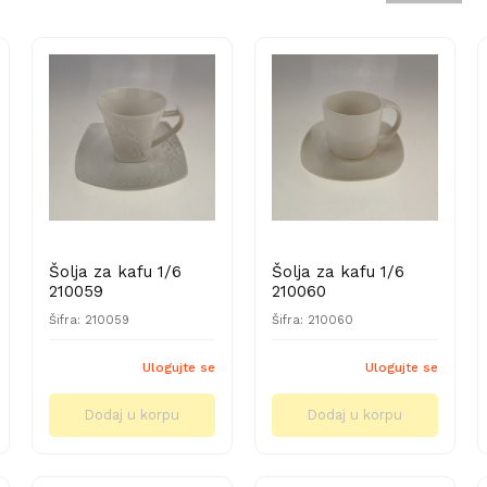
Šolja za kafu 1/6
Šolja za kafu 1/6
210059
210060
Šifra: 210059
Šifra: 210060
Ulogujte se
Ulogujte se
Dodaj u korpu
Dodaj u korpu