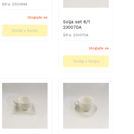
Šifra: 230069A
Ulogujte se
Solja set 6/1
230070A
Dodaj u korpu
Šifra: 230070A
Ulogujte se
Dodaj u korpu