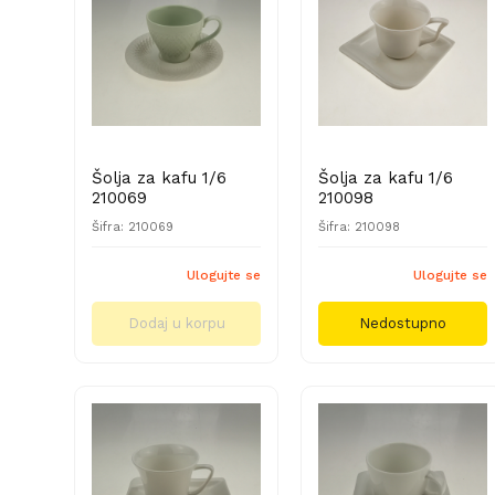
Šolja za kafu 1/6
Šolja za kafu 1/6
210069
210098
Šifra: 210069
Šifra: 210098
Ulogujte se
Ulogujte se
Dodaj u korpu
Nedostupno