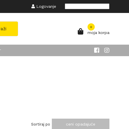
Logovanje
Powered by
Translate
0
raži
moja korpa
T
ceni opadajuće
Sortiraj po