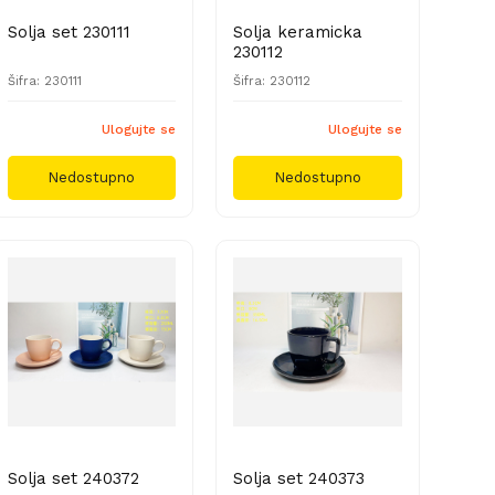
Solja set 230111
Solja keramicka
230112
Šifra: 230111
Šifra: 230112
Ulogujte se
Ulogujte se
Nedostupno
Nedostupno
Solja set 240372
Solja set 240373