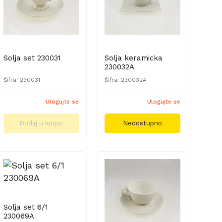
Solja set 230031
Solja keramicka
230032A
Šifra: 230031
Šifra: 230032A
Ulogujte se
Ulogujte se
Dodaj u korpu
Nedostupno
Solja set 6/1
230069A