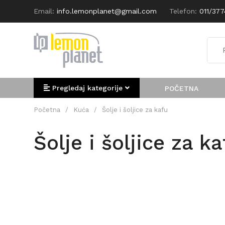
Email:
info.lemonplanet@gmail.com
Telefon:
011/37
Pregledaj kategorije
POČETNA
Početna
/
Kuća
/
Šolje i šoljice za kafu
Šolje i šoljice za ka