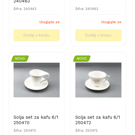
240463
Šifra: 240463
Šifra: 240462
Ulogujte se
Ulogujte se
Dodaj u korpu
Dodaj u korpu
NOVO
NOVO
Solja set za kafu 6/1
Solja set za kafu 6/1
250470
250472
Šifra: 250470
Šifra: 250472