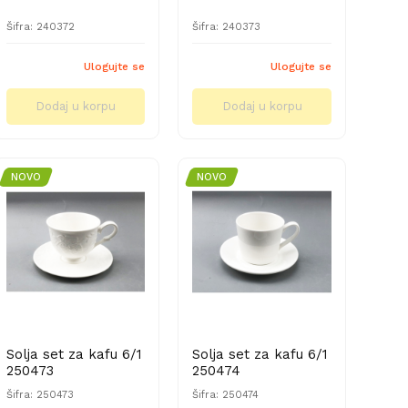
Šifra: 240372
Šifra: 240373
Ulogujte se
Ulogujte se
Dodaj u korpu
Dodaj u korpu
NOVO
NOVO
Solja set za kafu 6/1
Solja set za kafu 6/1
250473
250474
Šifra: 250473
Šifra: 250474